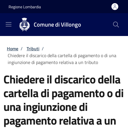
Salta al contenuto principale
Skip to footer content
Regione Lombardia
Comune di Villongo
Briciole di pane
Home
/
Tributi
/
Chiedere il discarico della cartella di pagamento o di una
ingiunzione di pagamento relativa a un tributo
Chiedere il discarico della
cartella di pagamento o di
una ingiunzione di
pagamento relativa a un