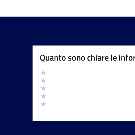
Quanto sono chiare le info
Valutazione
Valuta 5 stelle su 5
Valuta 4 stelle su 5
Valuta 3 stelle su 5
Valuta 2 stelle su 5
Valuta 1 stelle su 5