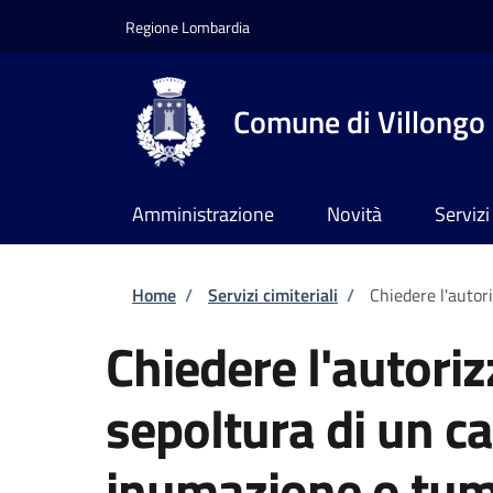
Salta al contenuto principale
Skip to footer content
Regione Lombardia
Comune di Villongo
Amministrazione
Novità
Servizi
Briciole di pane
Home
/
Servizi cimiteriali
/
Chiedere l'autor
Chiedere l'autoriz
sepoltura di un c
inumazione o tum