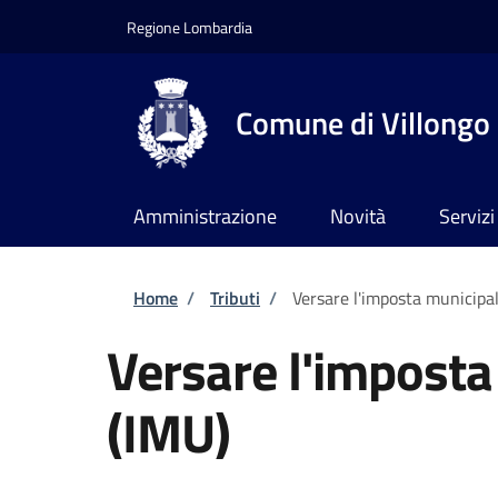
Salta al contenuto principale
Skip to footer content
Regione Lombardia
Comune di Villongo
Amministrazione
Novità
Servizi
Briciole di pane
Home
/
Tributi
/
Versare l'imposta municipal
Versare l'imposta
(IMU)