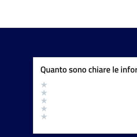
Quanto sono chiare le info
Valutazione
Valuta 5 stelle su 5
Valuta 4 stelle su 5
Valuta 3 stelle su 5
Valuta 2 stelle su 5
Valuta 1 stelle su 5