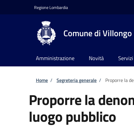
Salta al contenuto principale
Skip to footer content
Regione Lombardia
Comune di Villongo
Amministrazione
Novità
Servizi
Briciole di pane
Home
/
Segreteria generale
/
Proporre la d
Proporre la deno
luogo pubblico