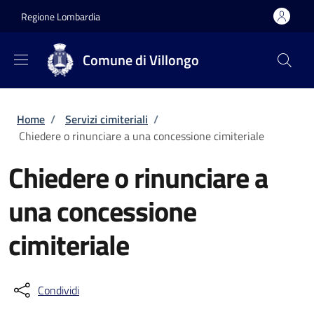
Salta al contenuto principale
Skip to footer content
Regione Lombardia
Comune di Villongo
Briciole di pane
Home
/
Servizi cimiteriali
/
Chiedere o rinunciare a una concessione cimiteriale
Chiedere o rinunciare a
una concessione
cimiteriale
Condividi