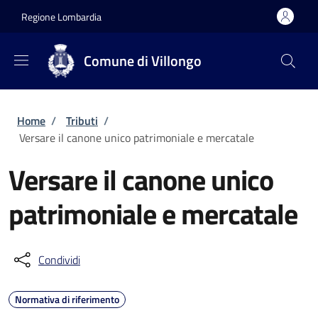
Salta al contenuto principale
Skip to footer content
Regione Lombardia
Comune di Villongo
Briciole di pane
Home
/
Tributi
/
Versare il canone unico patrimoniale e mercatale
Versare il canone unico
patrimoniale e mercatale
Condividi
Normativa di riferimento