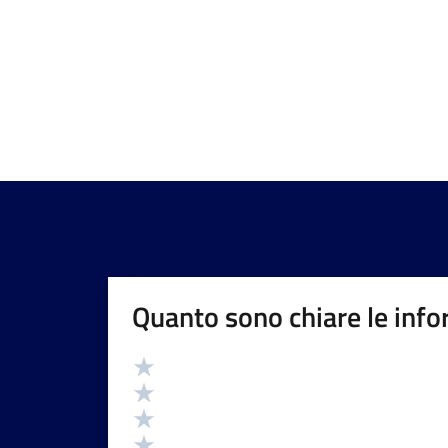
Quanto sono chiare le info
Valutazione
Valuta 5 stelle su 5
Valuta 4 stelle su 5
Valuta 3 stelle su 5
Valuta 2 stelle su 5