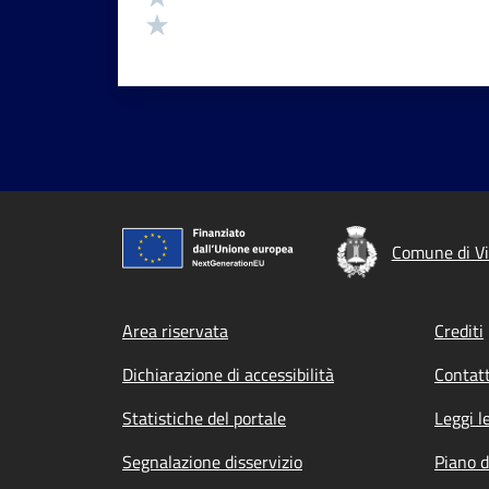
Valuta 1 stelle su 5
Comune di Vi
Footer menu
Area riservata
Crediti
Dichiarazione di accessibilità
Contatt
Statistiche del portale
Leggi l
Segnalazione disservizio
Piano d